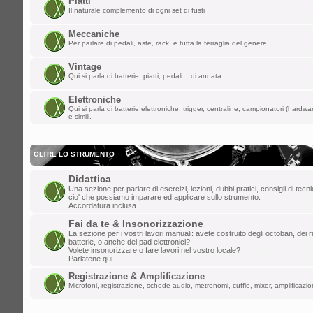
Piatti
ChupaChups ha scritto:
Il naturale complemento di ogni set di fusti
Fa piacere che questa roccia di forum 
i forum per dare la parola a qualunque
Meccaniche
Per parlare di pedali, aste, rack, e tutta la ferraglia del genere.
lun mar 24, 2025 1:38 am
Vintage
Qui si parla di batterie, piatti, pedali... di annata.
lollo
»
ULLALLAAAAA! Saluti da Aosta
Elettroniche
ven mar 21, 2025 6:46 pm
Qui si parla di batterie elettroniche, trigger, centraline, campionatori (hardw
e simili.
ChupaChups
»
Fa piacere che questa r
che ha distrutto i forum per dare la paro
OLTRE LO STRUMENTO
mar mar 11, 2025 10:13 am
Didattica
DannyK
»
Un salutone ragazzi!
Una sezione per parlare di esercizi, lezioni, dubbi pratici, consigli di tec
cio' che possiamo imparare ed applicare sullo strumento.
ven feb 07, 2025 6:45 pm
Accordatura inclusa.
Gionz
»
Evvai! Grande Mr. Tagliatella!
Fai da te & Insonorizzazione
La sezione per i vostri lavori manuali: avete costruito degli octoban, dei rul
batterie, o anche dei pad elettronici?
mer dic 25, 2024 8:06 am
Volete insonorizzare o fare lavori nel vostro locale?
Parlatene qui.
Mr.Tagliatella
»
Buongiorno! Dopo vari t
Registrazione & Amplificazione
saluto a tutti, il primo amore non si scor
Microfoni, registrazione, schede audio, metronomi, cuffie, mixer, amplificazion