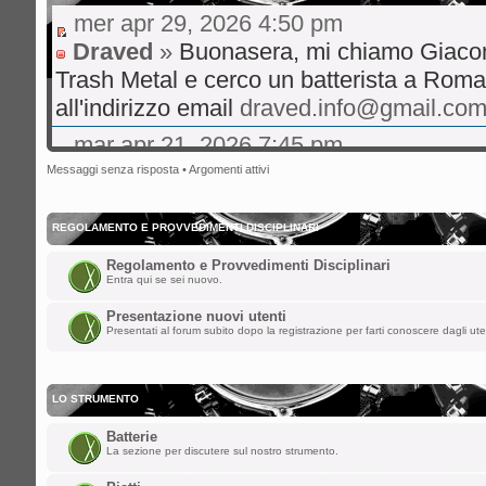
mer apr 29, 2026 4:50 pm
Draved
»
Buonasera, mi chiamo Giaco
Trash Metal e cerco un batterista a Roma
all'indirizzo email
draved.info@gmail.co
mar apr 21, 2026 7:45 pm
gibo66
»
Ciao a tutti volevo un consigl
Messaggi senza risposta
•
Argomenti attivi
live musica rock italiano consigli su hit 
bene
REGOLAMENTO E PROVVEDIMENTI DISCIPLINARI
mer ott 29, 2025 8:36 am
Regolamento e Provvedimenti Disciplinari
Entra qui se sei nuovo.
nikman
»
Ciao a tutti!! Facciamo rivive
Presentazione nuovi utenti
sab ago 23, 2025 5:00 am
Presentati al forum subito dopo la registrazione per farti conoscere dagli ute
spaceinvaders
»
ChupaChups ha scritto:
LO STRUMENTO
Fa piacere che questa roccia di forum 
Batterie
i forum per dare la parola a qualunque
La sezione per discutere sul nostro strumento.