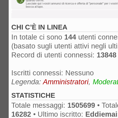
quando serve.
Lasciate qui i vostri annunci di ricerca e offerta di "personale" per i vostri
lun ago 05, 2024 12:39 pm
bocca al lupo.
Mr. Drummy
»
Cos'è successo al for
cancella lo SPAM, non ha più un proprieta
CHI C’È IN LINEA
è spostato su un altro forum? Grazie!
gio ago 01, 2024 11:25 am
In totale ci sono
144
utenti conness
edmondo
»
lA mcx NON è MICA quella
(basato sugli utenti attivi negli ult
dom lug 14, 2024 6:50 pm
Record di utenti connessi:
13848
nikman
»
Se l'hai presa nuova, ma anch
cambiare!
Iscritti connessi: Nessuno
gio lug 04, 2024 10:01 am
masdau
»
ciao a tutti. Ho comprato u
Legenda:
Amministratori
,
Moderato
cassa lato sotto. non si vede tanto ma c'è
STATISTICHE
Totale messaggi:
1505699
• Tota
16282
• Ultimo iscritto:
Eddiemai