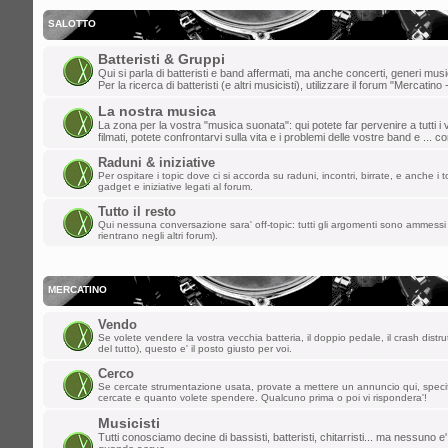
gio dic 19, 2024 8:36 pm
dajazz
»
e' quasi natale!
SALOTTO
lun dic 09, 2024 3:48 pm
Batteristi & Gruppi
Qui si parla di batteristi e band affermati, ma anche concerti, generi music
matteo t
»
weeee
Per la ricerca di batteristi (e altri musicisti), utilizzare il forum "Mercatino 
La nostra musica
dom dic 01, 2024 9:20 pm
La zona per la vostra "musica suonata": qui potete far pervenire a tutti i v
filmati, potete confrontarvi sulla vita e i problemi delle vostre band e ... 
dajazz
»
finalmente sono riuscito a rie
Raduni & iniziative
creato l'account!!
Per ospitare i topic dove ci si accorda su raduni, incontri, birrate, e anche i to
gadget e iniziative legati al forum.
sab nov 02, 2024 2:21 pm
Tutto il resto
Qui nessuna conversazione sara' off-topic: tutti gli argomenti sono ammessi 
kazurga
»
ben ritornata , ciao a tutti
rientrano negli altri forum).
gio ott 31, 2024 1:03 pm
MASTERCUSTOM
»
Ciao a tutti, non
MERCATINO
mer set 04, 2024 9:23 am
Vendo
Se volete vendere la vostra vecchia batteria, il doppio pedale, il crash distru
*Davide*
»
pulizia dello spam effettuata
del tutto), questo e' il posto giusto per voi.
Cerco
mer ago 28, 2024 1:20 pm
Se cercate strumentazione usata, provate a mettere un annuncio qui, spec
cercate e quanto volete spendere. Qualcuno prima o poi vi rispondera'!
kidg
»
ormai suono solo i citofoni ma la 
Musicisti
vecchi del forum!
Tutti conosciamo decine di bassisti, batteristi, chitarristi... ma nessuno e'