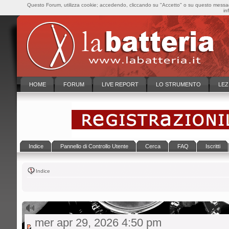
Questo Forum, utilizza cookie; accedendo, cliccando su "Accetto" o su questo messaggi
in
HOME
FORUM
LIVE REPORT
LO STRUMENTO
LEZ
Indice
Pannello di Controllo Utente
Cerca
FAQ
Iscritti
Indice
mer apr 29, 2026 4:50 pm