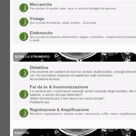
i forum per dare la parola a qualunque
Meccaniche
Per parlare di pedali, aste, rack, e tutta la ferraglia del genere.
lun mar 24, 2025 1:38 am
Vintage
Qui si parla di batterie, piatti, pedali... di annata.
lollo
»
ULLALLAAAAA! Saluti da Aosta
Elettroniche
ven mar 21, 2025 6:46 pm
Qui si parla di batterie elettroniche, trigger, centraline, campionatori (hardw
e simili.
ChupaChups
»
Fa piacere che questa r
che ha distrutto i forum per dare la paro
OLTRE LO STRUMENTO
mar mar 11, 2025 10:13 am
Didattica
DannyK
»
Un salutone ragazzi!
Una sezione per parlare di esercizi, lezioni, dubbi pratici, consigli di tec
cio' che possiamo imparare ed applicare sullo strumento.
ven feb 07, 2025 6:45 pm
Accordatura inclusa.
Gionz
»
Evvai! Grande Mr. Tagliatella!
Fai da te & Insonorizzazione
La sezione per i vostri lavori manuali: avete costruito degli octoban, dei rul
batterie, o anche dei pad elettronici?
mer dic 25, 2024 8:06 am
Volete insonorizzare o fare lavori nel vostro locale?
Parlatene qui.
Mr.Tagliatella
»
Buongiorno! Dopo vari t
Registrazione & Amplificazione
saluto a tutti, il primo amore non si scor
Microfoni, registrazione, schede audio, metronomi, cuffie, mixer, amplificazion
gio dic 19, 2024 8:36 pm
dajazz
»
e' quasi natale!
SALOTTO