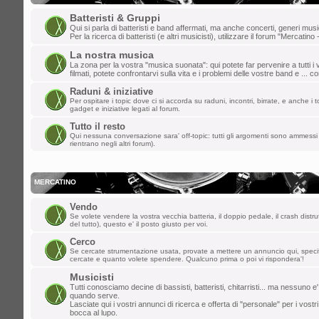
lun dic 09, 2024 3:48 pm
Batteristi & Gruppi
Qui si parla di batteristi e band affermati, ma anche concerti, generi music
matteo t
»
weeee
Per la ricerca di batteristi (e altri musicisti), utilizzare il forum "Mercatino 
La nostra musica
dom dic 01, 2024 9:20 pm
La zona per la vostra "musica suonata": qui potete far pervenire a tutti i v
filmati, potete confrontarvi sulla vita e i problemi delle vostre band e ... 
dajazz
»
finalmente sono riuscito a rie
Raduni & iniziative
creato l'account!!
Per ospitare i topic dove ci si accorda su raduni, incontri, birrate, e anche i to
gadget e iniziative legati al forum.
sab nov 02, 2024 2:21 pm
Tutto il resto
Qui nessuna conversazione sara' off-topic: tutti gli argomenti sono ammessi 
kazurga
»
ben ritornata , ciao a tutti
rientrano negli altri forum).
gio ott 31, 2024 1:03 pm
MASTERCUSTOM
»
Ciao a tutti, non
MERCATINO
mer set 04, 2024 9:23 am
Vendo
Se volete vendere la vostra vecchia batteria, il doppio pedale, il crash distru
*Davide*
»
pulizia dello spam effettuata
del tutto), questo e' il posto giusto per voi.
Cerco
mer ago 28, 2024 1:20 pm
Se cercate strumentazione usata, provate a mettere un annuncio qui, spec
cercate e quanto volete spendere. Qualcuno prima o poi vi rispondera'!
kidg
»
ormai suono solo i citofoni ma la 
Musicisti
vecchi del forum!
Tutti conosciamo decine di bassisti, batteristi, chitarristi... ma nessuno e'
quando serve.
Lasciate qui i vostri annunci di ricerca e offerta di "personale" per i vostri
lun ago 05, 2024 12:39 pm
bocca al lupo.