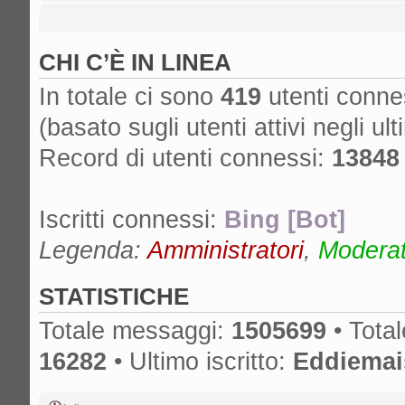
Mr. Drummy
»
Cos'è successo al for
cancella lo SPAM, non ha più un proprieta
CHI C’È IN LINEA
è spostato su un altro forum? Grazie!
gio ago 01, 2024 11:25 am
In totale ci sono
419
utenti connes
edmondo
»
lA mcx NON è MICA quella
(basato sugli utenti attivi negli ult
dom lug 14, 2024 6:50 pm
Record di utenti connessi:
13848
nikman
»
Se l'hai presa nuova, ma anch
cambiare!
Iscritti connessi:
Bing [Bot]
gio lug 04, 2024 10:01 am
masdau
»
ciao a tutti. Ho comprato u
Legenda:
Amministratori
,
Moderato
cassa lato sotto. non si vede tanto ma c'è
STATISTICHE
Totale messaggi:
1505699
• Tota
16282
• Ultimo iscritto:
Eddiemai