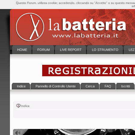
Questo Forum, utilizza cookie; accedendo, cliccando su "Accetto" o su questo messaggi
in
HOME
FORUM
LIVE REPORT
LO STRUMENTO
LEZ
Indice
Pannello di Controllo Utente
Cerca
FAQ
Iscritti
Indice