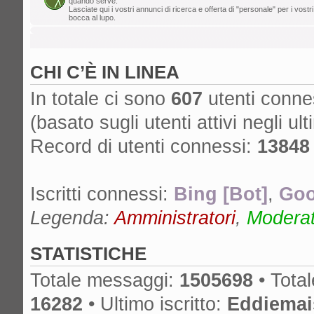
quando serve.
Lasciate qui i vostri annunci di ricerca e offerta di "personale" per i vostri
lun ago 05, 2024 12:39 pm
bocca al lupo.
Mr. Drummy
»
Cos'è successo al for
cancella lo SPAM, non ha più un proprieta
CHI C’È IN LINEA
è spostato su un altro forum? Grazie!
gio ago 01, 2024 11:25 am
In totale ci sono
607
utenti conness
edmondo
»
lA mcx NON è MICA quella
(basato sugli utenti attivi negli ult
dom lug 14, 2024 6:50 pm
Record di utenti connessi:
13848
nikman
»
Se l'hai presa nuova, ma anch
cambiare!
Iscritti connessi:
Bing [Bot]
,
Goo
gio lug 04, 2024 10:01 am
masdau
»
ciao a tutti. Ho comprato u
Legenda:
Amministratori
,
Moderato
cassa lato sotto. non si vede tanto ma c'è
STATISTICHE
Totale messaggi:
1505698
• Tota
16282
• Ultimo iscritto:
Eddiemai