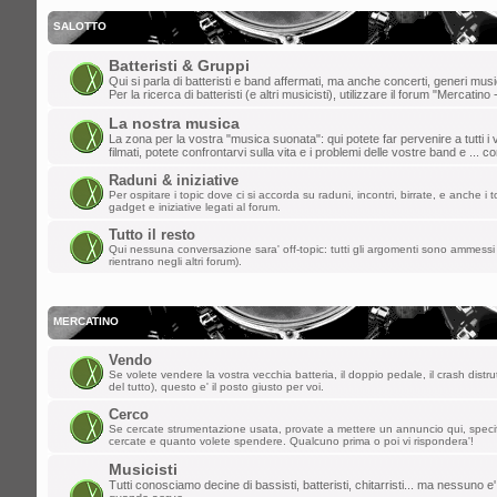
gio dic 19, 2024 8:36 pm
dajazz
»
e' quasi natale!
SALOTTO
lun dic 09, 2024 3:48 pm
Batteristi & Gruppi
Qui si parla di batteristi e band affermati, ma anche concerti, generi music
matteo t
»
weeee
Per la ricerca di batteristi (e altri musicisti), utilizzare il forum "Mercatino 
La nostra musica
dom dic 01, 2024 9:20 pm
La zona per la vostra "musica suonata": qui potete far pervenire a tutti i v
filmati, potete confrontarvi sulla vita e i problemi delle vostre band e ... 
dajazz
»
finalmente sono riuscito a rie
Raduni & iniziative
creato l'account!!
Per ospitare i topic dove ci si accorda su raduni, incontri, birrate, e anche i to
gadget e iniziative legati al forum.
sab nov 02, 2024 2:21 pm
Tutto il resto
Qui nessuna conversazione sara' off-topic: tutti gli argomenti sono ammessi 
kazurga
»
ben ritornata , ciao a tutti
rientrano negli altri forum).
gio ott 31, 2024 1:03 pm
MASTERCUSTOM
»
Ciao a tutti, non
MERCATINO
mer set 04, 2024 9:23 am
Vendo
Se volete vendere la vostra vecchia batteria, il doppio pedale, il crash distru
*Davide*
»
pulizia dello spam effettuata
del tutto), questo e' il posto giusto per voi.
Cerco
mer ago 28, 2024 1:20 pm
Se cercate strumentazione usata, provate a mettere un annuncio qui, spec
cercate e quanto volete spendere. Qualcuno prima o poi vi rispondera'!
kidg
»
ormai suono solo i citofoni ma la 
Musicisti
vecchi del forum!
Tutti conosciamo decine di bassisti, batteristi, chitarristi... ma nessuno e'