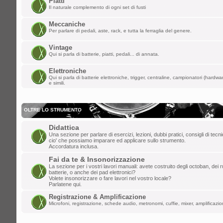
Piatti
ChupaChups ha scritto:
Il naturale complemento di ogni set di fusti
Fa piacere che questa roccia di forum 
i forum per dare la parola a qualunque
Meccaniche
Per parlare di pedali, aste, rack, e tutta la ferraglia del genere.
lun mar 24, 2025 1:38 am
Vintage
Qui si parla di batterie, piatti, pedali... di annata.
lollo
»
ULLALLAAAAA! Saluti da Aosta
Elettroniche
ven mar 21, 2025 6:46 pm
Qui si parla di batterie elettroniche, trigger, centraline, campionatori (hardw
e simili.
ChupaChups
»
Fa piacere che questa r
che ha distrutto i forum per dare la paro
OLTRE LO STRUMENTO
mar mar 11, 2025 10:13 am
Didattica
DannyK
»
Un salutone ragazzi!
Una sezione per parlare di esercizi, lezioni, dubbi pratici, consigli di tec
cio' che possiamo imparare ed applicare sullo strumento.
ven feb 07, 2025 6:45 pm
Accordatura inclusa.
Gionz
»
Evvai! Grande Mr. Tagliatella!
Fai da te & Insonorizzazione
La sezione per i vostri lavori manuali: avete costruito degli octoban, dei rul
batterie, o anche dei pad elettronici?
mer dic 25, 2024 8:06 am
Volete insonorizzare o fare lavori nel vostro locale?
Parlatene qui.
Mr.Tagliatella
»
Buongiorno! Dopo vari t
Registrazione & Amplificazione
saluto a tutti, il primo amore non si scor
Microfoni, registrazione, schede audio, metronomi, cuffie, mixer, amplificazion