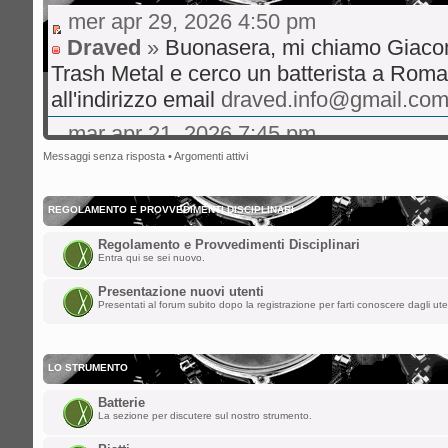
mer apr 29, 2026 4:50 pm
Draved
»
Buonasera, mi chiamo Giaco
Trash Metal e cerco un batterista a Roma
all'indirizzo email
draved.info@gmail.co
mar apr 21, 2026 7:45 pm
gibo66
»
Ciao a tutti volevo un consigl
Messaggi senza risposta
•
Argomenti attivi
live musica rock italiano consigli su hit 
bene
REGOLAMENTO E PROVVEDIMENTI DISCIPLINARI
mer ott 29, 2025 8:36 am
Regolamento e Provvedimenti Disciplinari
Entra qui se sei nuovo.
nikman
»
Ciao a tutti!! Facciamo rivive
Presentazione nuovi utenti
sab ago 23, 2025 5:00 am
Presentati al forum subito dopo la registrazione per farti conoscere dagli ute
spaceinvaders
»
ChupaChups ha scritto:
LO STRUMENTO
Fa piacere che questa roccia di forum 
Batterie
i forum per dare la parola a qualunque
La sezione per discutere sul nostro strumento.