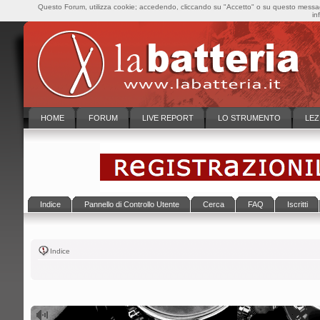
Questo Forum, utilizza cookie; accedendo, cliccando su "Accetto" o su questo messaggi
in
HOME
FORUM
LIVE REPORT
LO STRUMENTO
LEZ
Indice
Pannello di Controllo Utente
Cerca
FAQ
Iscritti
Indice