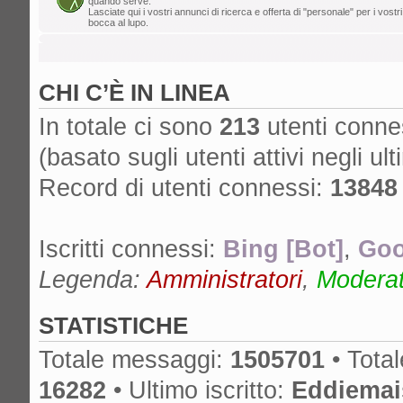
quando serve.
Lasciate qui i vostri annunci di ricerca e offerta di "personale" per i vostri
lun ago 05, 2024 12:39 pm
bocca al lupo.
Mr. Drummy
»
Cos'è successo al for
cancella lo SPAM, non ha più un proprieta
CHI C’È IN LINEA
è spostato su un altro forum? Grazie!
gio ago 01, 2024 11:25 am
In totale ci sono
213
utenti conness
edmondo
»
lA mcx NON è MICA quella
(basato sugli utenti attivi negli ult
dom lug 14, 2024 6:50 pm
Record di utenti connessi:
13848
nikman
»
Se l'hai presa nuova, ma anch
cambiare!
Iscritti connessi:
Bing [Bot]
,
Goo
gio lug 04, 2024 10:01 am
masdau
»
ciao a tutti. Ho comprato u
Legenda:
Amministratori
,
Moderato
cassa lato sotto. non si vede tanto ma c'è
STATISTICHE
Totale messaggi:
1505701
• Tota
16282
• Ultimo iscritto:
Eddiemai