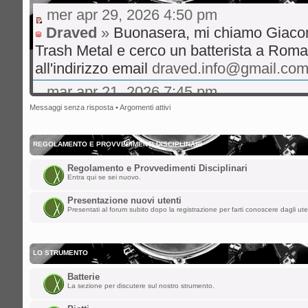
mer apr 29, 2026 4:50 pm
Draved
»
Buonasera, mi chiamo Giaco
Trash Metal e cerco un batterista a Roma
all'indirizzo email
draved.info@gmail.co
mar apr 21, 2026 7:45 pm
gibo66
»
Ciao a tutti volevo un consigl
Messaggi senza risposta
•
Argomenti attivi
live musica rock italiano consigli su hit 
bene
REGOLAMENTO E PROVVEDIMENTI DISCIPLINARI
mer ott 29, 2025 8:36 am
Regolamento e Provvedimenti Disciplinari
Entra qui se sei nuovo.
nikman
»
Ciao a tutti!! Facciamo rivive
Presentazione nuovi utenti
sab ago 23, 2025 5:00 am
Presentati al forum subito dopo la registrazione per farti conoscere dagli ute
spaceinvaders
»
ChupaChups ha scritto:
LO STRUMENTO
Fa piacere che questa roccia di forum 
Batterie
i forum per dare la parola a qualunque
La sezione per discutere sul nostro strumento.