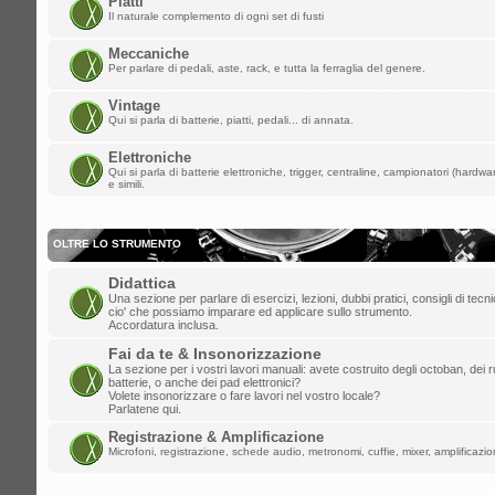
Piatti
ChupaChups ha scritto:
Il naturale complemento di ogni set di fusti
Fa piacere che questa roccia di forum 
i forum per dare la parola a qualunque
Meccaniche
Per parlare di pedali, aste, rack, e tutta la ferraglia del genere.
lun mar 24, 2025 1:38 am
Vintage
Qui si parla di batterie, piatti, pedali... di annata.
lollo
»
ULLALLAAAAA! Saluti da Aosta
Elettroniche
ven mar 21, 2025 6:46 pm
Qui si parla di batterie elettroniche, trigger, centraline, campionatori (hardw
e simili.
ChupaChups
»
Fa piacere che questa r
che ha distrutto i forum per dare la paro
OLTRE LO STRUMENTO
mar mar 11, 2025 10:13 am
Didattica
DannyK
»
Un salutone ragazzi!
Una sezione per parlare di esercizi, lezioni, dubbi pratici, consigli di tec
cio' che possiamo imparare ed applicare sullo strumento.
ven feb 07, 2025 6:45 pm
Accordatura inclusa.
Gionz
»
Evvai! Grande Mr. Tagliatella!
Fai da te & Insonorizzazione
La sezione per i vostri lavori manuali: avete costruito degli octoban, dei rul
batterie, o anche dei pad elettronici?
mer dic 25, 2024 8:06 am
Volete insonorizzare o fare lavori nel vostro locale?
Parlatene qui.
Mr.Tagliatella
»
Buongiorno! Dopo vari t
Registrazione & Amplificazione
saluto a tutti, il primo amore non si scor
Microfoni, registrazione, schede audio, metronomi, cuffie, mixer, amplificazion