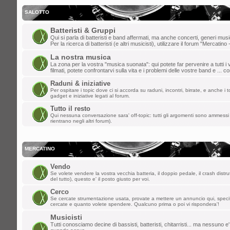
gio dic 19, 2024 8:36 pm
dajazz
»
e' quasi natale!
SALOTTO
lun dic 09, 2024 3:48 pm
Batteristi & Gruppi
Qui si parla di batteristi e band affermati, ma anche concerti, generi music
matteo t
»
weeee
Per la ricerca di batteristi (e altri musicisti), utilizzare il forum "Mercatino 
La nostra musica
dom dic 01, 2024 9:20 pm
La zona per la vostra "musica suonata": qui potete far pervenire a tutti i v
filmati, potete confrontarvi sulla vita e i problemi delle vostre band e ... 
dajazz
»
finalmente sono riuscito a rie
Raduni & iniziative
creato l'account!!
Per ospitare i topic dove ci si accorda su raduni, incontri, birrate, e anche i to
gadget e iniziative legati al forum.
sab nov 02, 2024 2:21 pm
Tutto il resto
Qui nessuna conversazione sara' off-topic: tutti gli argomenti sono ammessi 
kazurga
»
ben ritornata , ciao a tutti
rientrano negli altri forum).
gio ott 31, 2024 1:03 pm
MASTERCUSTOM
»
Ciao a tutti, non
MERCATINO
mer set 04, 2024 9:23 am
Vendo
Se volete vendere la vostra vecchia batteria, il doppio pedale, il crash distru
*Davide*
»
pulizia dello spam effettuata
del tutto), questo e' il posto giusto per voi.
Cerco
mer ago 28, 2024 1:20 pm
Se cercate strumentazione usata, provate a mettere un annuncio qui, spec
cercate e quanto volete spendere. Qualcuno prima o poi vi rispondera'!
kidg
»
ormai suono solo i citofoni ma la 
Musicisti
vecchi del forum!
Tutti conosciamo decine di bassisti, batteristi, chitarristi... ma nessuno e'