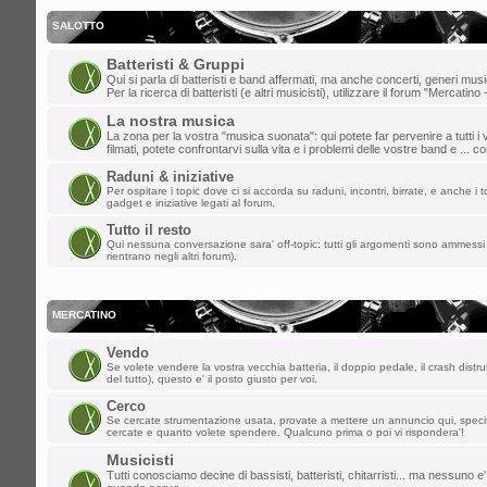
gio dic 19, 2024 8:36 pm
dajazz
»
e' quasi natale!
SALOTTO
lun dic 09, 2024 3:48 pm
Batteristi & Gruppi
Qui si parla di batteristi e band affermati, ma anche concerti, generi music
matteo t
»
weeee
Per la ricerca di batteristi (e altri musicisti), utilizzare il forum "Mercatino 
La nostra musica
dom dic 01, 2024 9:20 pm
La zona per la vostra "musica suonata": qui potete far pervenire a tutti i v
filmati, potete confrontarvi sulla vita e i problemi delle vostre band e ... 
dajazz
»
finalmente sono riuscito a rie
Raduni & iniziative
creato l'account!!
Per ospitare i topic dove ci si accorda su raduni, incontri, birrate, e anche i to
gadget e iniziative legati al forum.
sab nov 02, 2024 2:21 pm
Tutto il resto
Qui nessuna conversazione sara' off-topic: tutti gli argomenti sono ammessi 
kazurga
»
ben ritornata , ciao a tutti
rientrano negli altri forum).
gio ott 31, 2024 1:03 pm
MASTERCUSTOM
»
Ciao a tutti, non
MERCATINO
mer set 04, 2024 9:23 am
Vendo
Se volete vendere la vostra vecchia batteria, il doppio pedale, il crash distru
*Davide*
»
pulizia dello spam effettuata
del tutto), questo e' il posto giusto per voi.
Cerco
mer ago 28, 2024 1:20 pm
Se cercate strumentazione usata, provate a mettere un annuncio qui, spec
cercate e quanto volete spendere. Qualcuno prima o poi vi rispondera'!
kidg
»
ormai suono solo i citofoni ma la 
Musicisti
vecchi del forum!
Tutti conosciamo decine di bassisti, batteristi, chitarristi... ma nessuno e'