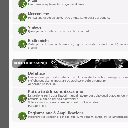
Piatti
ChupaChups ha scritto:
Il naturale complemento di ogni set di fusti
Fa piacere che questa roccia di forum 
i forum per dare la parola a qualunque
Meccaniche
Per parlare di pedali, aste, rack, e tutta la ferraglia del genere.
lun mar 24, 2025 1:38 am
Vintage
Qui si parla di batterie, piatti, pedali... di annata.
lollo
»
ULLALLAAAAA! Saluti da Aosta
Elettroniche
ven mar 21, 2025 6:46 pm
Qui si parla di batterie elettroniche, trigger, centraline, campionatori (hardw
e simili.
ChupaChups
»
Fa piacere che questa r
che ha distrutto i forum per dare la paro
OLTRE LO STRUMENTO
mar mar 11, 2025 10:13 am
Didattica
DannyK
»
Un salutone ragazzi!
Una sezione per parlare di esercizi, lezioni, dubbi pratici, consigli di tec
cio' che possiamo imparare ed applicare sullo strumento.
ven feb 07, 2025 6:45 pm
Accordatura inclusa.
Gionz
»
Evvai! Grande Mr. Tagliatella!
Fai da te & Insonorizzazione
La sezione per i vostri lavori manuali: avete costruito degli octoban, dei rul
batterie, o anche dei pad elettronici?
mer dic 25, 2024 8:06 am
Volete insonorizzare o fare lavori nel vostro locale?
Parlatene qui.
Mr.Tagliatella
»
Buongiorno! Dopo vari t
Registrazione & Amplificazione
saluto a tutti, il primo amore non si scor
Microfoni, registrazione, schede audio, metronomi, cuffie, mixer, amplificazion