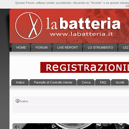
Questo Forum, utilizza cookie; accedendo, cliccando su "Accetto" o su questo messaggi
in
HOME
FORUM
LIVE REPORT
LO STRUMENTO
LEZ
Indice
Pannello di Controllo Utente
Cerca
FAQ
Iscritti
Indice