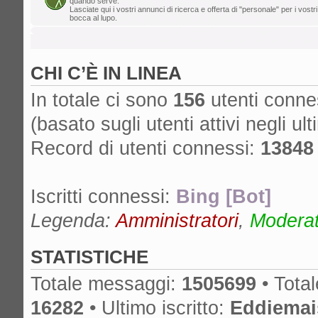
quando serve.
Lasciate qui i vostri annunci di ricerca e offerta di "personale" per i vostri
lun ago 05, 2024 12:39 pm
bocca al lupo.
Mr. Drummy
»
Cos'è successo al for
cancella lo SPAM, non ha più un proprieta
CHI C’È IN LINEA
è spostato su un altro forum? Grazie!
gio ago 01, 2024 11:25 am
In totale ci sono
156
utenti connes
edmondo
»
lA mcx NON è MICA quella
(basato sugli utenti attivi negli ult
dom lug 14, 2024 6:50 pm
Record di utenti connessi:
13848
nikman
»
Se l'hai presa nuova, ma anch
cambiare!
Iscritti connessi:
Bing [Bot]
gio lug 04, 2024 10:01 am
masdau
»
ciao a tutti. Ho comprato u
Legenda:
Amministratori
,
Moderato
cassa lato sotto. non si vede tanto ma c'è
STATISTICHE
Totale messaggi:
1505699
• Tota
16282
• Ultimo iscritto:
Eddiemai