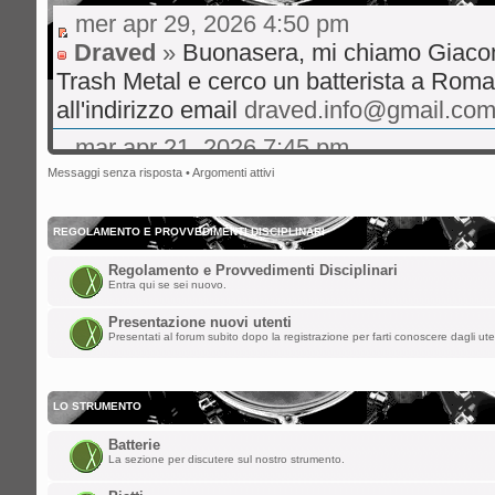
mer apr 29, 2026 4:50 pm
Draved
»
Buonasera, mi chiamo Giaco
Trash Metal e cerco un batterista a Roma
all'indirizzo email
draved.info@gmail.co
mar apr 21, 2026 7:45 pm
gibo66
»
Ciao a tutti volevo un consigl
Messaggi senza risposta
•
Argomenti attivi
live musica rock italiano consigli su hit 
bene
REGOLAMENTO E PROVVEDIMENTI DISCIPLINARI
mer ott 29, 2025 8:36 am
Regolamento e Provvedimenti Disciplinari
Entra qui se sei nuovo.
nikman
»
Ciao a tutti!! Facciamo rivive
Presentazione nuovi utenti
sab ago 23, 2025 5:00 am
Presentati al forum subito dopo la registrazione per farti conoscere dagli ute
spaceinvaders
»
ChupaChups ha scritto:
LO STRUMENTO
Fa piacere che questa roccia di forum 
Batterie
i forum per dare la parola a qualunque
La sezione per discutere sul nostro strumento.