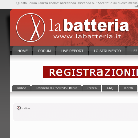
Questo Forum, utilizza cookie; accedendo, cliccando su "Accetto" o su questo messaggi
in
HOME
FORUM
LIVE REPORT
LO STRUMENTO
LEZ
Indice
Pannello di Controllo Utente
Cerca
FAQ
Iscritti
Indice