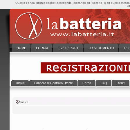
Questo Forum, utilizza cookie; accedendo, cliccando su "Accetto" o su questo messaggi
in
HOME
FORUM
LIVE REPORT
LO STRUMENTO
LEZ
Indice
Pannello di Controllo Utente
Cerca
FAQ
Iscritti
Indice