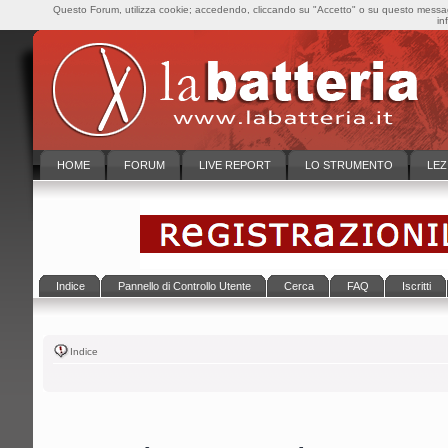
Questo Forum, utilizza cookie; accedendo, cliccando su "Accetto" o su questo messaggi
in
HOME
FORUM
LIVE REPORT
LO STRUMENTO
LEZ
Indice
Pannello di Controllo Utente
Cerca
FAQ
Iscritti
Indice