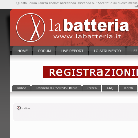
Questo Forum, utilizza cookie; accedendo, cliccando su "Accetto" o su questo messaggi
in
HOME
FORUM
LIVE REPORT
LO STRUMENTO
LEZ
Indice
Pannello di Controllo Utente
Cerca
FAQ
Iscritti
Indice