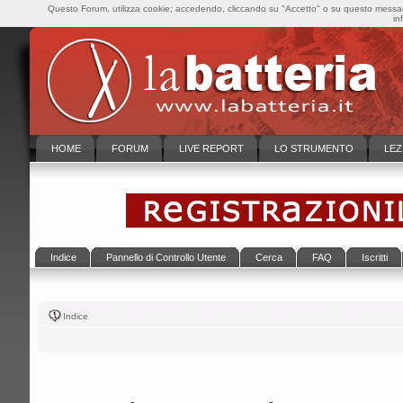
Questo Forum, utilizza cookie; accedendo, cliccando su "Accetto" o su questo messaggi
in
HOME
FORUM
LIVE REPORT
LO STRUMENTO
LEZ
Indice
Pannello di Controllo Utente
Cerca
FAQ
Iscritti
Indice