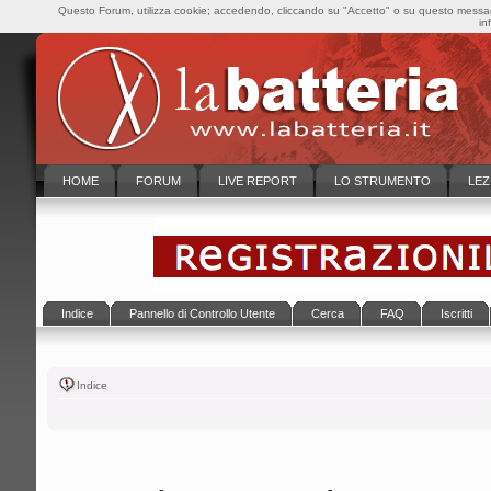
Questo Forum, utilizza cookie; accedendo, cliccando su "Accetto" o su questo messaggi
in
HOME
FORUM
LIVE REPORT
LO STRUMENTO
LEZ
Indice
Pannello di Controllo Utente
Cerca
FAQ
Iscritti
Indice