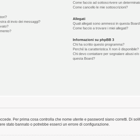
Come faccio ad sottoscrivere un determina
Come cancello le mie sottoscrizioni?
tori?
Allegati
estra di invio dei messaggi?
Quali allegati sono ammessi in questa Board
ovato?
Come faccio a trovare i miei allegati?
omento?
Informazioni su phpBB 3
Chi ha scritto questo programma?
Perché la caratteristica X non è disponibile?
Chi devo contattare per segnalare abusi e/o 
questa Board?
uccede. Per prima cosa controlla che nome utente e password siano corretti. Di solit
sere stato bannato o potrebbe esserci un errore di configurazione.