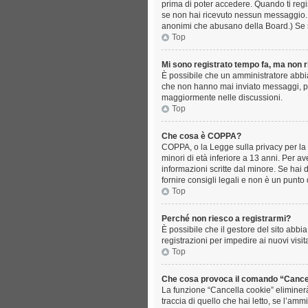
prima di poter accedere. Quando ti registr
se non hai ricevuto nessun messaggio... s
anonimi che abusano della Board.) Se sei
Top
Mi sono registrato tempo fa, ma non r
È possibile che un amministratore abbia 
che non hanno mai inviato messaggi, per
maggiormente nelle discussioni.
Top
Che cosa è COPPA?
COPPA, o la Legge sulla privacy per la p
minori di età inferiore a 13 anni. Per a
informazioni scritte dal minore. Se hai
fornire consigli legali e non è un punto 
Top
Perché non riesco a registrarmi?
È possibile che il gestore del sito abbia
registrazioni per impedire ai nuovi visit
Top
Che cosa provoca il comando “Cance
La funzione “Cancella cookie” eliminerà
traccia di quello che hai letto, se l’am