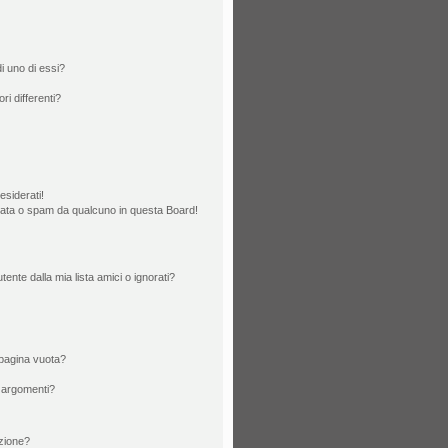
i uno di essi?
ri differenti?
esiderati!
rata o spam da qualcuno in questa Board!
nte dalla mia lista amici o ignorati?
 pagina vuota?
 argomenti?
izione?