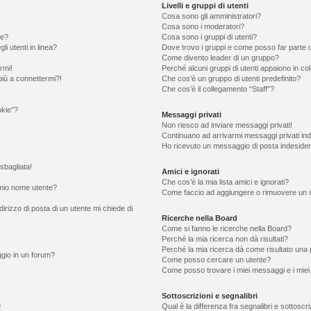
Livelli e gruppi di utenti
Cosa sono gli amministratori?
Cosa sono i moderatori?
te?
Cosa sono i gruppi di utenti?
li utenti in linea?
Dove trovo i gruppi e come posso far parte d
Come divento leader di un gruppo?
rmi!
Perché alcuni gruppi di utenti appaiono in colo
più a connettermi?!
Che cos’è un gruppo di utenti predefinito?
Che cos’è il collegamento “Staff”?
okie”?
Messaggi privati
Non riesco ad inviare messaggi privati!
Continuano ad arrivarmi messaggi privati ind
Ho ricevuto un messaggio di posta indeside
sbagliata!
Amici e ignorati
Che cos’è la mia lista amici e ignorati?
mio nome utente?
Come faccio ad aggiungere o rimuovere un ute
irizzo di posta di un utente mi chiede di
Ricerche nella Board
Come si fanno le ricerche nella Board?
Perché la mia ricerca non dà risultati?
Perché la mia ricerca dà come risultato una
gio in un forum?
Come posso cercare un utente?
Come posso trovare i miei messaggi e i miei
Sottoscrizioni e segnalibri
Qual è la differenza fra segnalibri e sottoscr
?