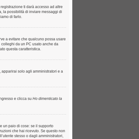
registrazione ti darà accesso ad altre
, la possibilità di inviare messaggi di
iamo di farlo.
serve a evitare che qualcuno possa usare
ti colleghi da un PC usato anche da
tato questa caratteristica.
 apparirai solo agli amministratori e a
ingresso e clicca su
Ho dimenticato la
e un paio di cose: se il supporto
struzioni che hai ricevuto. Se questo non
ll’utente stesso o dagli amministratori,