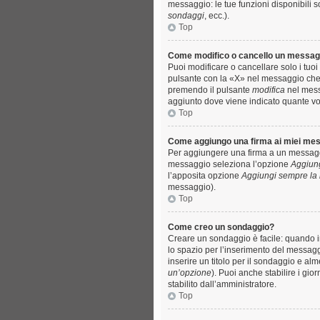
messaggio: le tue funzioni disponibili 
sondaggi
, ecc.).
Top
Come modifico o cancello un messag
Puoi modificare o cancellare solo i tu
pulsante con la «X» nel messaggio che 
premendo il pulsante
modifica
nel messa
aggiunto dove viene indicato quante vo
Top
Come aggiungo una firma ai miei me
Per aggiungere una firma a un messaggio
messaggio seleziona l’opzione
Aggiung
l’apposita opzione
Aggiungi sempre la 
messaggio).
Top
Come creo un sondaggio?
Creare un sondaggio è facile: quando i
lo spazio per l’inserimento del messagg
inserire un titolo per il sondaggio e al
un’opzione
). Puoi anche stabilire i gio
stabilito dall’amministratore.
Top