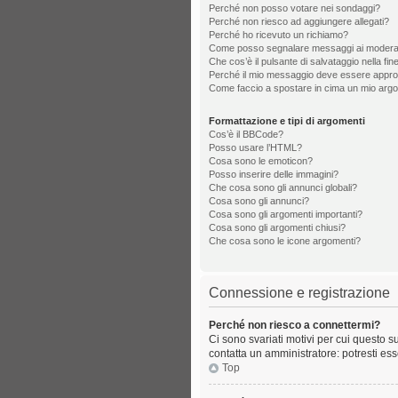
Perché non posso votare nei sondaggi?
Perché non riesco ad aggiungere allegati?
Perché ho ricevuto un richiamo?
Come posso segnalare messaggi ai modera
Che cos’è il pulsante di salvataggio nella fin
Perché il mio messaggio deve essere appr
Come faccio a spostare in cima un mio arg
Formattazione e tipi di argomenti
Cos’è il BBCode?
Posso usare l’HTML?
Cosa sono le emoticon?
Posso inserire delle immagini?
Che cosa sono gli annunci globali?
Cosa sono gli annunci?
Cosa sono gli argomenti importanti?
Cosa sono gli argomenti chiusi?
Che cosa sono le icone argomenti?
Connessione e registrazione
Perché non riesco a connettermi?
Ci sono svariati motivi per cui questo s
contatta un amministratore: potresti es
Top