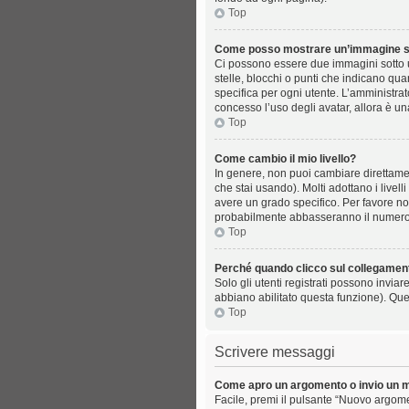
Top
Come posso mostrare un’immagine so
Ci possono essere due immagini sotto 
stelle, blocchi o punti che indicano qua
specifica per ogni utente. L’amministrat
concesso l’uso degli avatar, allora è u
Top
Come cambio il mio livello?
In genere, non puoi cambiare direttamen
che stai usando). Molti adottano i livell
avere un grado specifico. Per favore non
probabilmente abbasseranno il numero d
Top
Perché quando clicco sul collegamento
Solo gli utenti registrati possono invia
abbiano abilitato questa funzione). Que
Top
Scrivere messaggi
Come apro un argomento o invio un 
Facile, premi il pulsante “Nuovo argome