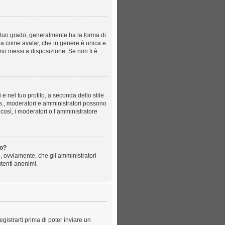
tuo grado, generalmente ha la forma di
nota come avatar, che in genere è unica e
ono messi a disposizione. Se non ti è
 nel tuo profilo, a seconda dello stile
d es., moderatori e amministratori possono
così, i moderatori o l’amministratore
to?
o, ovviamente, che gli amministratori
tenti anonimi.
istrarti prima di poter inviare un