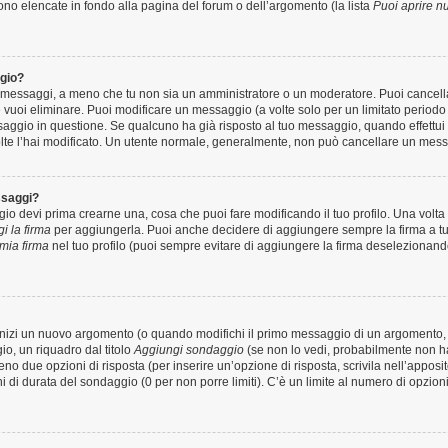
sono elencate in fondo alla pagina del forum o dell’argomento (la lista
Puoi aprire n
gio?
oi messaggi, a meno che tu non sia un amministratore o un moderatore. Puoi cance
vuoi eliminare. Puoi modificare un messaggio (a volte solo per un limitato periodo
ggio in questione. Se qualcuno ha già risposto al tuo messaggio, quando effettui u
lte l’hai modificato. Un utente normale, generalmente, non può cancellare un mes
ssaggi?
 devi prima crearne una, cosa che puoi fare modificando il tuo profilo. Una volta c
i la firma
per aggiungerla. Puoi anche decidere di aggiungere sempre la firma a tu
mia firma
nel tuo profilo (puoi sempre evitare di aggiungere la firma deselezionand
nizi un nuovo argomento (o quando modifichi il primo messaggio di un argomento, s
io, un riquadro dal titolo
Aggiungi sondaggio
(se non lo vedi, probabilmente non hai
meno due opzioni di risposta (per inserire un’opzione di risposta, scrivila nell’apposi
rni di durata del sondaggio (0 per non porre limiti). C’è un limite al numero di opzio