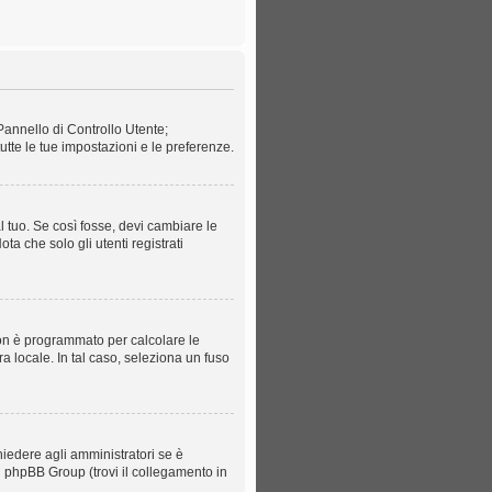
Pannello di Controllo Utente;
te le tue impostazioni e le preferenze.
 tuo. Se così fosse, devi cambiare le
ta che solo gli utenti registrati
 non è programmato per calcolare le
ra locale. In tal caso, seleziona un fuso
hiedere agli amministratori se è
el phpBB Group (trovi il collegamento in