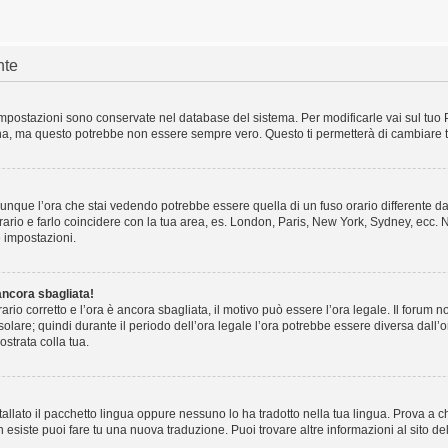
nte
e impostazioni sono conservate nel database del sistema. Per modificarle vai sul tuo 
a, ma questo potrebbe non essere sempre vero. Questo ti permetterà di cambiare tut
unque l’ora che stai vedendo potrebbe essere quella di un fuso orario differente dal
orario e farlo coincidere con la tua area, es. London, Paris, New York, Sydney, ecc. No
 impostazioni.
ancora sbagliata!
orario corretto e l’ora è ancora sbagliata, il motivo può essere l’ora legale. Il forum
 solare; quindi durante il periodo dell’ora legale l’ora potrebbe essere diversa dall’o
ostrata colla tua.
allato il pacchetto lingua oppure nessuno lo ha tradotto nella tua lingua. Prova a c
on esiste puoi fare tu una nuova traduzione. Puoi trovare altre informazioni al sito d