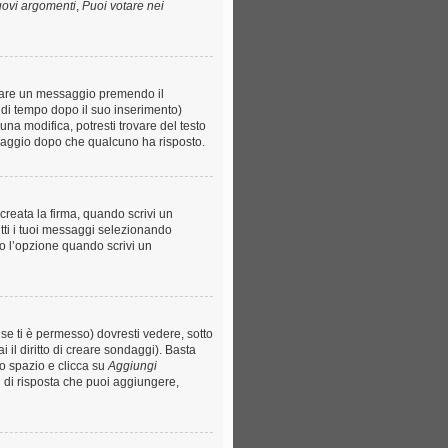
uovi argomenti
,
Puoi votare nei
llare un messaggio premendo il
 di tempo dopo il suo inserimento)
na modifica, potresti trovare del testo
saggio dopo che qualcuno ha risposto.
reata la firma, quando scrivi un
tti i tuoi messaggi selezionando
o l’opzione quando scrivi un
e ti è permesso) dovresti vedere, sotto
 il diritto di creare sondaggi). Basta
to spazio e clicca su
Aggiungi
ni di risposta che puoi aggiungere,