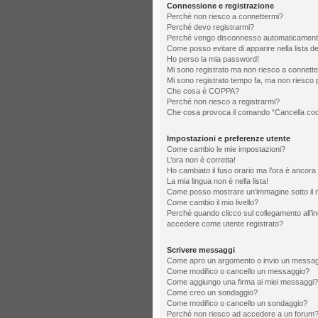
Connessione e registrazione
Perché non riesco a connettermi?
Perché devo registrarmi?
Perché vengo disconnesso automaticamen
Come posso evitare di apparire nella lista deg
Ho perso la mia password!
Mi sono registrato ma non riesco a connette
Mi sono registrato tempo fa, ma non riesco 
Che cosa è COPPA?
Perché non riesco a registrarmi?
Che cosa provoca il comando “Cancella co
Impostazioni e preferenze utente
Come cambio le mie impostazioni?
L’ora non è corretta!
Ho cambiato il fuso orario ma l’ora è ancora 
La mia lingua non è nella lista!
Come posso mostrare un’immagine sotto il 
Come cambio il mio livello?
Perché quando clicco sul collegamento all’ind
accedere come utente registrato?
Scrivere messaggi
Come apro un argomento o invio un messag
Come modifico o cancello un messaggio?
Come aggiungo una firma ai miei messaggi?
Come creo un sondaggio?
Come modifico o cancello un sondaggio?
Perché non riesco ad accedere a un forum