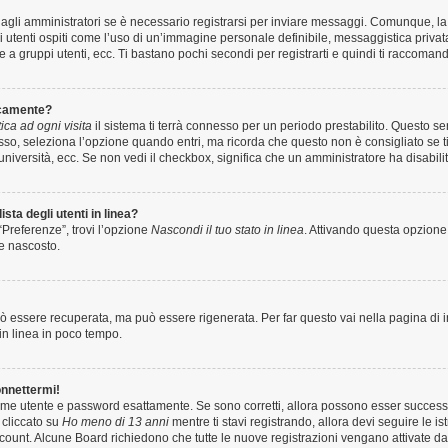
gli amministratori se è necessario registrarsi per inviare messaggi. Comunque, la 
i utenti ospiti come l’uso di un’immagine personale definibile, messaggistica privata
e a gruppi utenti, ecc. Ti bastano pochi secondi per registrarti e quindi ti raccomand
icamente?
ca ad ogni visita
il sistema ti terrà connesso per un periodo prestabilito. Questo 
sso, seleziona l’opzione quando entri, ma ricorda che questo non è consigliato se 
t, università, ecc. Se non vedi il checkbox, significa che un amministratore ha disabili
sta degli utenti in linea?
“Preferenze”, trovi l’opzione
Nascondi il tuo stato in linea
. Attivando questa opzione,
te nascosto.
 essere recuperata, ma può essere rigenerata. Per far questo vai nella pagina di 
i in linea in poco tempo.
onnettermi!
 nome utente e password esattamente. Se sono corretti, allora possono esser success
 cliccato su
Ho meno di 13 anni
mentre ti stavi registrando, allora devi seguire le i
 account. Alcune Board richiedono che tutte le nuove registrazioni vengano attivate da