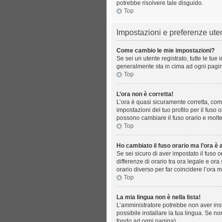
potrebbe risolvere tale disguido.
Top
Impostazioni e preferenze ute
Come cambio le mie impostazioni?
Se sei un utente registrato, tutte le tu
generalmente sta in cima ad ogni pagin
Top
L’ora non è corretta!
L’ora è quasi sicuramente corretta, com
impostazioni del tuo profilo per il fuso 
possono cambiare il fuso orario e molte
Top
Ho cambiato il fuso orario ma l’ora è 
Se sei sicuro di aver impostato il fuso 
differenze di orario tra ora legale e ora
orario diverso per far coincidere l’ora m
Top
La mia lingua non è nella lista!
L’amministratore potrebbe non aver inst
possibile installare la tua lingua. Se n
fondo ad ogni pagina).