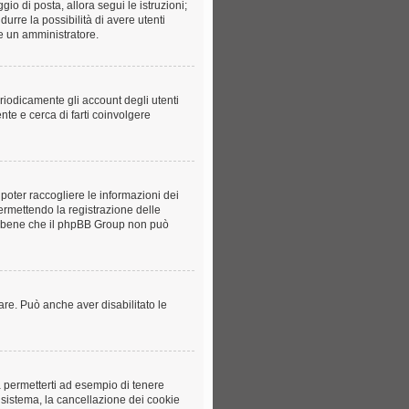
gio di posta, allora segui le istruzioni;
durre la possibilità di avere utenti
re un amministratore.
riodicamente gli account degli utenti
te e cerca di farti coinvolgere
poter raccogliere le informazioni dei
permettendo la registrazione delle
ota bene che il phpBB Group non può
rare. Può anche aver disabilitato le
a permetterti ad esempio di tenere
l sistema, la cancellazione dei cookie