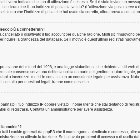
i ti verrà indicato che tipo di attivazione è richiesta. Se ti è stato inviato un messag
ei sicuro che il tuo indirizzo di posta sia valido? (L’attivazione via posta serve a ri
 sicuro che l’indirizzo di posta che hai usato sia corretto, allora prova a contatta
iesco più a connettermi?!
cancellato o disattivato il tuo account per qualche ragione. Molti siti rimuovono pe
 ridurre la grandezza del database. Se il motivo è quest’ultimo registrati nuovamen
rotezione dei minori del 1998, è una legge statunitense che richiede ai siti web di 
vere tale consenso serve una richiesta scritta da parte del genitore o tutore legale, 
 dubbi o incertezze, mettiti in contatto con un consulente legale per assistenza. N
di contatto per questioni legali, tranne come descritto.
 bannato il tuo indirizzo IP oppure vietato il nome utente che stai tentando di regist
atori di registrarsi. Contatta un amministratore per avere assistenza.
lla cookie”?
 tutti i cookie generati da phpBB che ti mantengono autenticato e connesso, oltre 
ministrazione ha attivato la funzione. Se hai avuto problemi di accesso o di uscita da