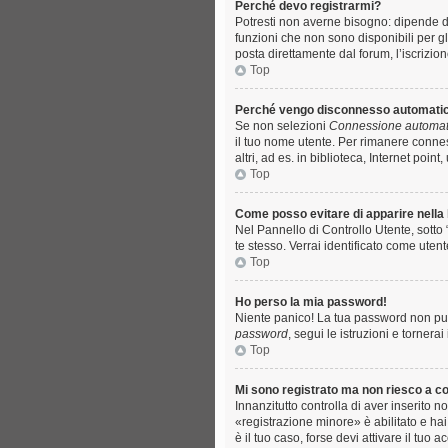
Perché devo registrarmi?
Potresti non averne bisogno: dipende da
funzioni che non sono disponibili per gl
posta direttamente dal forum, l’iscrizion
Top
Perché vengo disconnesso automat
Se non selezioni
Connessione automati
il tuo nome utente. Per rimanere conne
altri, ad es. in biblioteca, Internet poin
Top
Come posso evitare di apparire nella li
Nel Pannello di Controllo Utente, sotto 
te stesso. Verrai identificato come uten
Top
Ho perso la mia password!
Niente panico! La tua password non può
password
, segui le istruzioni e tornera
Top
Mi sono registrato ma non riesco a c
Innanzitutto controlla di aver inserito
«registrazione minore» è abilitato e hai
è il tuo caso, forse devi attivare il tuo