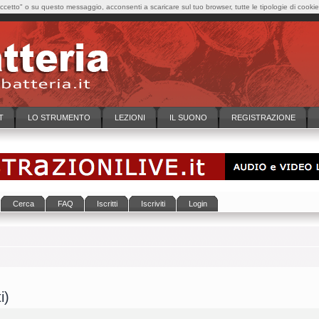
cetto" o su questo messaggio, acconsenti a scaricare sul tuo browser, tutte le tipologie di cooki
T
LO STRUMENTO
LEZIONI
IL SUONO
REGISTRAZIONE
Cerca
FAQ
Iscritti
Iscriviti
Login
i)