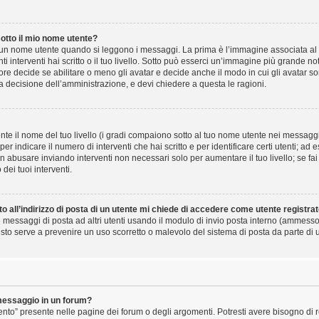
tto il mio nome utente?
un nome utente quando si leggono i messaggi. La prima è l’immagine associata al 
nti interventi hai scritto o il tuo livello. Sotto può esserci un’immagine più grande 
ore decide se abilitare o meno gli avatar e decide anche il modo in cui gli avatar s
na decisione dell’amministrazione, e devi chiedere a questa le ragioni.
te il nome del tuo livello (i gradi compaiono sotto al tuo nome utente nei messaggi e
i per indicare il numero di interventi che hai scritto e per identificare certi utenti; a
 abusare inviando interventi non necessari solo per aumentare il tuo livello; se fai 
ei tuoi interventi.
 all’indirizzo di posta di un utente mi chiede di accedere come utente registra
re messaggi di posta ad altri utenti usando il modulo di invio posta interno (ammess
sto serve a prevenire un uso scorretto o malevolo del sistema di posta da parte di u
messaggio in un forum?
nto” presente nelle pagine dei forum o degli argomenti. Potresti avere bisogno di reg