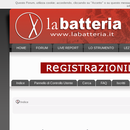
Questo Forum, utilizza cookie; accedendo, cliccando su "Accetto" o su questo messaggi
in
HOME
FORUM
LIVE REPORT
LO STRUMENTO
LEZ
Indice
Pannello di Controllo Utente
Cerca
FAQ
Iscritti
Indice