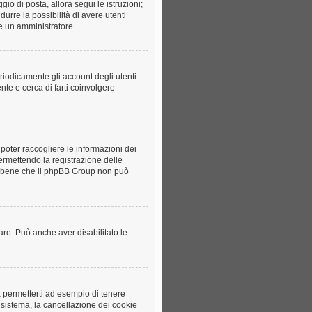
gio di posta, allora segui le istruzioni;
durre la possibilità di avere utenti
re un amministratore.
riodicamente gli account degli utenti
te e cerca di farti coinvolgere
poter raccogliere le informazioni dei
permettendo la registrazione delle
ota bene che il phpBB Group non può
rare. Può anche aver disabilitato le
a permetterti ad esempio di tenere
l sistema, la cancellazione dei cookie