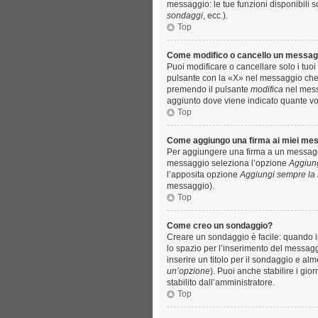
messaggio: le tue funzioni disponibili 
sondaggi
, ecc.).
Top
Come modifico o cancello un messag
Puoi modificare o cancellare solo i tu
pulsante con la «X» nel messaggio che 
premendo il pulsante
modifica
nel messa
aggiunto dove viene indicato quante vo
Top
Come aggiungo una firma ai miei me
Per aggiungere una firma a un messaggio
messaggio seleziona l’opzione
Aggiung
l’apposita opzione
Aggiungi sempre la 
messaggio).
Top
Come creo un sondaggio?
Creare un sondaggio è facile: quando i
lo spazio per l’inserimento del messagg
inserire un titolo per il sondaggio e al
un’opzione
). Puoi anche stabilire i gio
stabilito dall’amministratore.
Top