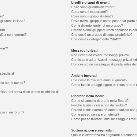
Livelli e gruppi di utenti
Cosa sono gli amministratori?
Cosa sono i moderatori?
te?
Cosa sono i gruppi di utenti?
li utenti in linea?
Dove trovo i gruppi e come posso far parte d
Come divento leader di un gruppo?
rmi!
Perché alcuni gruppi di utenti appaiono in colo
più a connettermi?!
Che cos’è un gruppo di utenti predefinito?
Che cos’è il collegamento “Staff”?
okie”?
Messaggi privati
Non riesco ad inviare messaggi privati!
Continuano ad arrivarmi messaggi privati ind
Ho ricevuto un messaggio di posta indeside
sbagliata!
Amici e ignorati
Che cos’è la mia lista amici e ignorati?
mio nome utente?
Come faccio ad aggiungere o rimuovere un ute
irizzo di posta di un utente mi chiede di
Ricerche nella Board
Come si fanno le ricerche nella Board?
Perché la mia ricerca non dà risultati?
Perché la mia ricerca dà come risultato una
gio in un forum?
Come posso cercare un utente?
Come posso trovare i miei messaggi e i miei
Sottoscrizioni e segnalibri
Qual è la differenza fra segnalibri e sottoscr
?