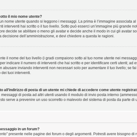
tto il mio nome utente?
un nome utente quando si leggono i messaggi. La prima è l’immagine associata al 
nti interventi hai scritto o il tuo livello. Sotto può esserci un’immagine più grande 
ore decide se abilitare o meno gli avatar e decide anche il modo in cui gli avatar s
na decisione dell’amministrazione, e devi chiedere a questa le ragioni.
te il nome del tuo livello (i gradi compaiono sotto al tuo nome utente nei messaggi e
i per indicare il numero di interventi che hai scritto e per identificare certi utenti; a
 abusare inviando interventi non necessari solo per aumentare il tuo livello; se fai 
ei tuoi interventi.
 all’indirizzo di posta di un utente mi chiede di accedere come utente registra
re messaggi di posta ad altri utenti usando il modulo di invio posta interno (ammess
sto serve a prevenire un uso scorretto o malevolo del sistema di posta da parte di u
messaggio in un forum?
nto” presente nelle pagine dei forum o degli argomenti. Potresti avere bisogno di reg