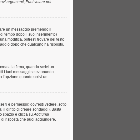
uovi argomenti
,
Puoi votare nei
llare un messaggio premendo il
 di tempo dopo il suo inserimento)
na modifica, potresti trovare del testo
saggio dopo che qualcuno ha risposto.
reata la firma, quando scrivi un
tti i tuoi messaggi selezionando
o l’opzione quando scrivi un
e ti è permesso) dovresti vedere, sotto
 il diritto di creare sondaggi). Basta
to spazio e clicca su
Aggiungi
ni di risposta che puoi aggiungere,