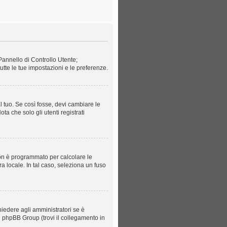
Pannello di Controllo Utente;
te le tue impostazioni e le preferenze.
 tuo. Se così fosse, devi cambiare le
ta che solo gli utenti registrati
 non è programmato per calcolare le
ra locale. In tal caso, seleziona un fuso
hiedere agli amministratori se è
el phpBB Group (trovi il collegamento in