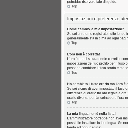
potrebbe risolvere tale disguido.
Top
Impostazioni e preferenze ute
Come cambio le mie impostazioni?
Se sei un utente registrato, tutte le tu
generalmente sta in cima ad ogni pagin
Top
L’ora non è corretta!
L’ora è quasi sicuramente corretta, com
impostazioni del tuo profilo per il fuso 
possono cambiare il fuso orario e molte
Top
Ho cambiato il fuso orario ma l’ora è 
Se sei sicuro di aver impostato il fuso 
differenze di orario tra ora legale e ora
orario diverso per far coincidere l’ora m
Top
La mia lingua non è nella lista!
L’amministratore potrebbe non aver inst
possibile installare la tua lingua. Se n
fondo ad ogni pagina).