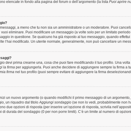
sono elencate in fondo alla pagina del forum o dell’argomento (la lista
Puoi aprire n
gio?
oi messaggi, a meno che tu non sia un amministratore o un moderatore. Puoi cance
vuoi eliminare. Puoi modificare un messaggio (a volte solo per un limitato periodo
ggio in questione. Se qualcuno ha già risposto al tuo messaggio, quando effettui u
lte l’hai modificato. Un utente normale, generalmente, non può cancellare un mes
ssaggi?
 devi prima crearne una, cosa che puoi fare modificando il tuo profilo. Una volta c
i la firma
per aggiungerla. Puoi anche decidere di aggiungere sempre la firma a tu
mia firma
nel tuo profilo (puoi sempre evitare di aggiungere la firma deselezionand
nizi un nuovo argomento (o quando modifichi il primo messaggio di un argomento, s
io, un riquadro dal titolo
Aggiungi sondaggio
(se non lo vedi, probabilmente non hai
meno due opzioni di risposta (per inserire un’opzione di risposta, scrivila nell’apposi
rni di durata del sondaggio (0 per non porre limiti). C’è un limite al numero di opzio