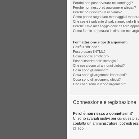
Perché non posso votare nei sondaggi?
Perché non riesco ad aggiungere allegati?
Perché ho ricevuto un richiamo?
Come posso segnalare messaggi ai modera
Che cos’è il pulsante di salvataggio nella fin
Perché il mio messaggio deve essere appr
Come faccio a spostare in cima un mio arg
Formattazione e tipi di argomenti
Cos’è il BBCode?
Posso usare l’HTML?
Cosa sono le emoticon?
Posso inserire delle immagini?
Che cosa sono gli annunci globali?
Cosa sono gli annunci?
Cosa sono gli argomenti importanti?
Cosa sono gli argomenti chiusi?
Che cosa sono le icone argomenti?
Connessione e registrazione
Perché non riesco a connettermi?
Ci sono svariati motivi per cui questo s
contatta un amministratore: potresti es
Top