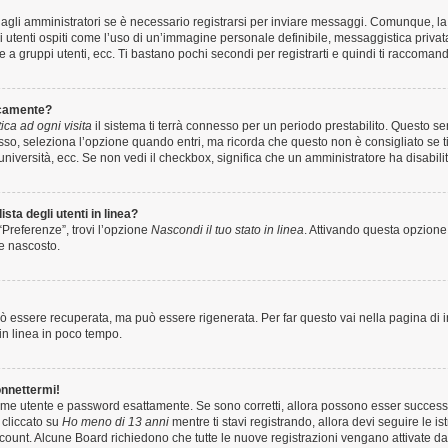
gli amministratori se è necessario registrarsi per inviare messaggi. Comunque, la 
i utenti ospiti come l’uso di un’immagine personale definibile, messaggistica privata
e a gruppi utenti, ecc. Ti bastano pochi secondi per registrarti e quindi ti raccomand
icamente?
ca ad ogni visita
il sistema ti terrà connesso per un periodo prestabilito. Questo 
sso, seleziona l’opzione quando entri, ma ricorda che questo non è consigliato se 
t, università, ecc. Se non vedi il checkbox, significa che un amministratore ha disabili
sta degli utenti in linea?
“Preferenze”, trovi l’opzione
Nascondi il tuo stato in linea
. Attivando questa opzione,
te nascosto.
 essere recuperata, ma può essere rigenerata. Per far questo vai nella pagina di 
i in linea in poco tempo.
onnettermi!
 nome utente e password esattamente. Se sono corretti, allora possono esser success
 cliccato su
Ho meno di 13 anni
mentre ti stavi registrando, allora devi seguire le i
 account. Alcune Board richiedono che tutte le nuove registrazioni vengano attivate da