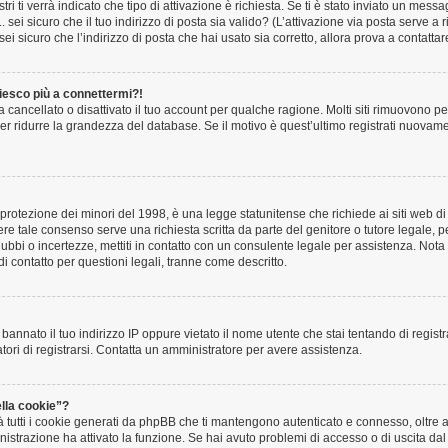
i ti verrà indicato che tipo di attivazione è richiesta. Se ti è stato inviato un messag
ei sicuro che il tuo indirizzo di posta sia valido? (L’attivazione via posta serve a ri
 sicuro che l’indirizzo di posta che hai usato sia corretto, allora prova a contatta
iesco più a connettermi?!
cancellato o disattivato il tuo account per qualche ragione. Molti siti rimuovono pe
 ridurre la grandezza del database. Se il motivo è quest’ultimo registrati nuovamen
rotezione dei minori del 1998, è una legge statunitense che richiede ai siti web di 
vere tale consenso serve una richiesta scritta da parte del genitore o tutore legale, 
 dubbi o incertezze, mettiti in contatto con un consulente legale per assistenza. N
di contatto per questioni legali, tranne come descritto.
 bannato il tuo indirizzo IP oppure vietato il nome utente che stai tentando di regist
atori di registrarsi. Contatta un amministratore per avere assistenza.
lla cookie”?
 tutti i cookie generati da phpBB che ti mantengono autenticato e connesso, oltre 
ministrazione ha attivato la funzione. Se hai avuto problemi di accesso o di uscita da