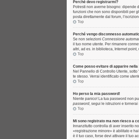
Perché devo registrarmi?
Potresti non averne bisogno: dipende da
funzioni che non sono disponibili per gl
posta direttamente dal forum, l’iscrizion
Top
Perché vengo disconnesso automat
Se non selezioni
Connessione automati
il tuo nome utente. Per rimanere conne
altri, ad es. in biblioteca, Internet poin
Top
Come posso evitare di apparire nella li
Nel Pannello di Controllo Utente, sotto 
te stesso. Verrai identificato come uten
Top
Ho perso la mia password!
Niente panico! La tua password non può
password
, segui le istruzioni e tornera
Top
Mi sono registrato ma non riesco a c
Innanzitutto controlla di aver inserito
«registrazione minore» è abilitato e hai
è il tuo caso, forse devi attivare il tuo