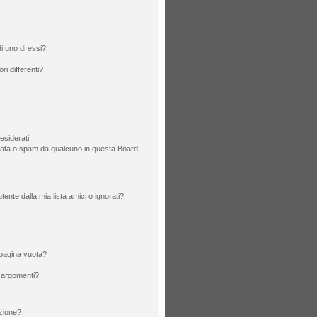
i uno di essi?
ri differenti?
esiderati!
rata o spam da qualcuno in questa Board!
nte dalla mia lista amici o ignorati?
 pagina vuota?
 argomenti?
izione?