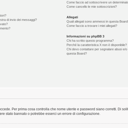
Come faccio ad sottoscrivere un determina
Come cancello le mie sottoscrizioni?
tori?
Allegati
estra di invio dei messaggi?
Quali allegati sono ammessi in questa Board
ovato?
Come faccio a trovare i miei allegati?
omento?
Informazioni su phpBB 3
Chi ha scritto questo programma?
Perché la caratteristica X non è disponibile?
Chi devo contattare per segnalare abusi e/o 
questa Board?
uccede. Per prima cosa controlla che nome utente e password siano corretti. Di solit
sere stato bannato o potrebbe esserci un errore di configurazione.