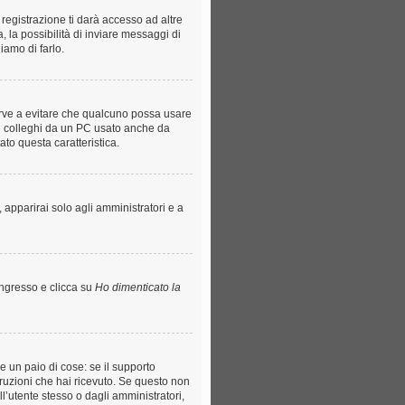
registrazione ti darà accesso ad altre
, la possibilità di inviare messaggi di
iamo di farlo.
serve a evitare che qualcuno possa usare
ti colleghi da un PC usato anche da
tato questa caratteristica.
 apparirai solo agli amministratori e a
ingresso e clicca su
Ho dimenticato la
e un paio di cose: se il supporto
struzioni che hai ricevuto. Se questo non
ll’utente stesso o dagli amministratori,