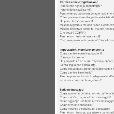
Connessione e registrazione
Perché non riesco a connettermi?
Perché devo registrarmi?
Perché vengo disconnesso automaticamen
Come posso evitare di apparire nella lista deg
Ho perso la mia password!
Mi sono registrato ma non riesco a connette
Mi sono registrato tempo fa, ma non riesco 
Che cosa è COPPA?
Perché non riesco a registrarmi?
Che cosa provoca il comando “Cancella co
Impostazioni e preferenze utente
Come cambio le mie impostazioni?
L’ora non è corretta!
Ho cambiato il fuso orario ma l’ora è ancora 
La mia lingua non è nella lista!
Come posso mostrare un’immagine sotto il 
Come cambio il mio livello?
Perché quando clicco sul collegamento all’ind
accedere come utente registrato?
Scrivere messaggi
Come apro un argomento o invio un messag
Come modifico o cancello un messaggio?
Come aggiungo una firma ai miei messaggi?
Come creo un sondaggio?
Come modifico o cancello un sondaggio?
Perché non riesco ad accedere a un forum