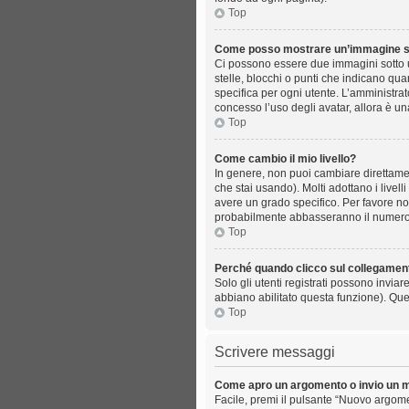
Top
Come posso mostrare un’immagine so
Ci possono essere due immagini sotto 
stelle, blocchi o punti che indicano qua
specifica per ogni utente. L’amministrat
concesso l’uso degli avatar, allora è u
Top
Come cambio il mio livello?
In genere, non puoi cambiare direttamen
che stai usando). Molti adottano i livell
avere un grado specifico. Per favore non
probabilmente abbasseranno il numero d
Top
Perché quando clicco sul collegamento
Solo gli utenti registrati possono invia
abbiano abilitato questa funzione). Que
Top
Scrivere messaggi
Come apro un argomento o invio un 
Facile, premi il pulsante “Nuovo argome