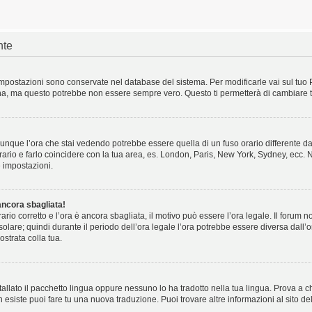
nte
e impostazioni sono conservate nel database del sistema. Per modificarle vai sul tuo 
a, ma questo potrebbe non essere sempre vero. Questo ti permetterà di cambiare tut
unque l’ora che stai vedendo potrebbe essere quella di un fuso orario differente dal
orario e farlo coincidere con la tua area, es. London, Paris, New York, Sydney, ecc. No
 impostazioni.
ancora sbagliata!
orario corretto e l’ora è ancora sbagliata, il motivo può essere l’ora legale. Il forum
 solare; quindi durante il periodo dell’ora legale l’ora potrebbe essere diversa dall’o
ostrata colla tua.
allato il pacchetto lingua oppure nessuno lo ha tradotto nella tua lingua. Prova a c
on esiste puoi fare tu una nuova traduzione. Puoi trovare altre informazioni al sito d