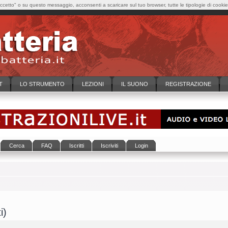
cetto" o su questo messaggio, acconsenti a scaricare sul tuo browser, tutte le tipologie di cooki
T
LO STRUMENTO
LEZIONI
IL SUONO
REGISTRAZIONE
Cerca
FAQ
Iscritti
Iscriviti
Login
i)