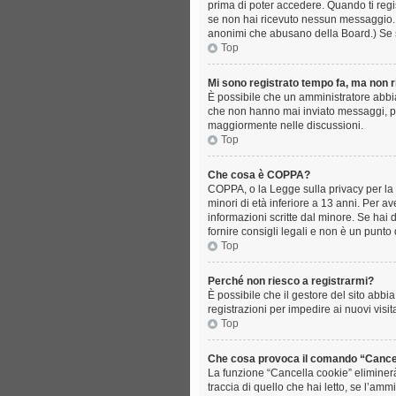
prima di poter accedere. Quando ti registr
se non hai ricevuto nessun messaggio... s
anonimi che abusano della Board.) Se sei
Top
Mi sono registrato tempo fa, ma non r
È possibile che un amministratore abbia 
che non hanno mai inviato messaggi, per
maggiormente nelle discussioni.
Top
Che cosa è COPPA?
COPPA, o la Legge sulla privacy per la p
minori di età inferiore a 13 anni. Per a
informazioni scritte dal minore. Se hai
fornire consigli legali e non è un punto 
Top
Perché non riesco a registrarmi?
È possibile che il gestore del sito abbia
registrazioni per impedire ai nuovi visit
Top
Che cosa provoca il comando “Cance
La funzione “Cancella cookie” eliminerà
traccia di quello che hai letto, se l’am