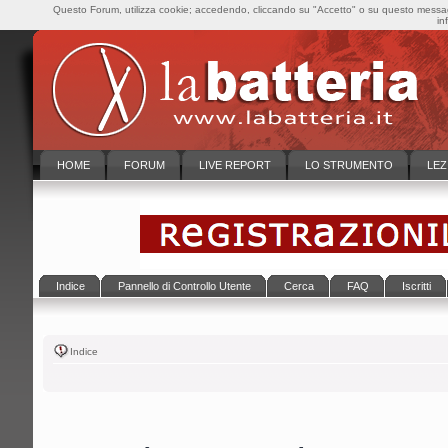
Questo Forum, utilizza cookie; accedendo, cliccando su "Accetto" o su questo messaggi
in
HOME
FORUM
LIVE REPORT
LO STRUMENTO
LEZ
Indice
Pannello di Controllo Utente
Cerca
FAQ
Iscritti
Indice