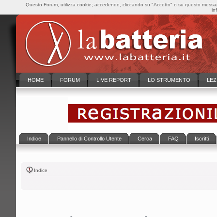
Questo Forum, utilizza cookie; accedendo, cliccando su "Accetto" o su questo messaggi
in
HOME
FORUM
LIVE REPORT
LO STRUMENTO
LEZ
Indice
Pannello di Controllo Utente
Cerca
FAQ
Iscritti
Indice