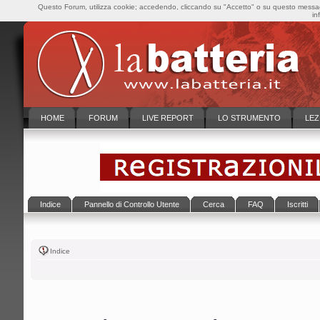
Questo Forum, utilizza cookie; accedendo, cliccando su "Accetto" o su questo messaggi
in
HOME
FORUM
LIVE REPORT
LO STRUMENTO
LEZ
Indice
Pannello di Controllo Utente
Cerca
FAQ
Iscritti
Indice