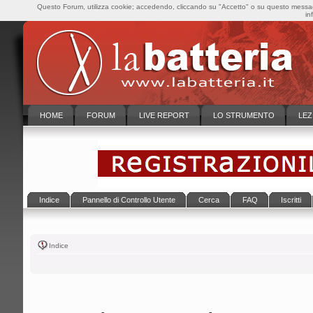
Questo Forum, utilizza cookie; accedendo, cliccando su "Accetto" o su questo messaggi
in
HOME
FORUM
LIVE REPORT
LO STRUMENTO
LEZ
Indice
Pannello di Controllo Utente
Cerca
FAQ
Iscritti
Indice