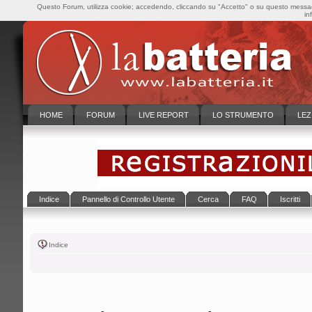
Questo Forum, utilizza cookie; accedendo, cliccando su "Accetto" o su questo messaggi
in
HOME
FORUM
LIVE REPORT
LO STRUMENTO
LEZ
Indice
Pannello di Controllo Utente
Cerca
FAQ
Iscritti
Indice